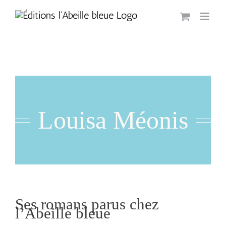
Passer
au
contenu
Louisa Méonis
Ses romans parus chez
l’Abeille bleue