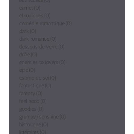
butineuses
(0)
carnet
(0)
chroniques
(0)
comédie romantique
(0)
dark
(0)
dark romance
(0)
dessous de verre
(0)
drôle
(0)
enemies to lovers
(0)
epic
(0)
estime de soi
(0)
fantastique
(0)
fantasy
(0)
feel good
(0)
goodies
(0)
grumpy/sunshine
(0)
historique
(0)
littéraires
(0)