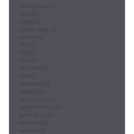
loups-garous
(0)
mafia
(0)
magie
(0)
marque-page
(0)
militaire
(0)
MM
(0)
mug
(0)
mxm
(0)
new adult
(0)
noël
(0)
paranormal
(0)
patinage
(0)
première fois
(0)
proximité forcée
(0)
quête de soi
(0)
renouveau
(0)
romance
(0)