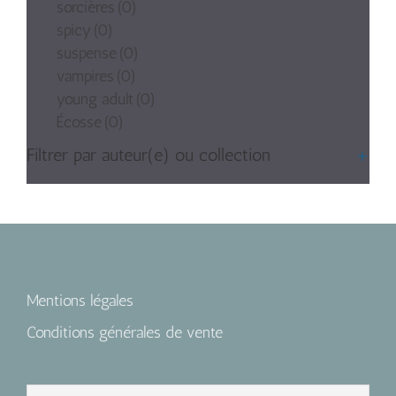
sorcières
(0)
spicy
(0)
suspense
(0)
vampires
(0)
young adult
(0)
Écosse
(0)
Filtrer par auteur(e) ou collection
+
Mentions légales
Conditions générales de vente