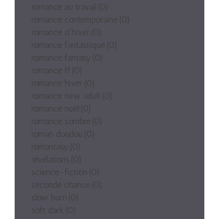
romance au travail
(0)
romance contemporaine
(0)
romance d'hiver
(0)
romance fantastique
(0)
romance fantasy
(0)
romance ff
(0)
romance hiver
(0)
romance new adult
(0)
romance noël
(0)
romance sombre
(0)
roman doudou
(0)
romantasy
(0)
révélations
(0)
science-fiction
(0)
seconde chance
(0)
slow burn
(0)
soft dark
(0)