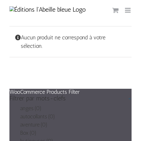
Passer
au
contenu
Aucun produit ne correspond à votre
sélection.
WooCommerce Products Filter
Filtrer par mots-clefs
-
anges
(0)
autocollants
(0)
aventure
(0)
Box
(0)